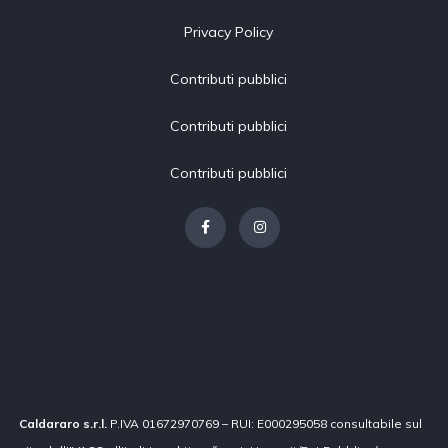
Privacy Policy
Contributi pubblici
Contributi pubblici
Contributi pubblici
[borlabs-cookie type="btn-cookie-preference" title="Modifica
impostazioni privacy"/]
Contributi pubblici
Caldararo s.r.l.
P.IVA 01672970769 – RUI: E000295058 consultabile sul