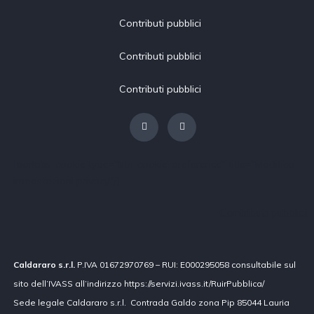
Contributi pubblici
Contributi pubblici
Contributi pubblici
[borlabs-cookie type="btn-cookie-preference" title="Modifica
impostazioni privacy"/]
Contributi pubblici
Caldararo s.r.l.
P.IVA 01672970769 – RUI: E000295058 consultabile sul
sito dell’IVASS all’indirizzo https://servizi.ivass.it/RuirPubblica/
Sede legale Caldararo s.r.l. Contrada Galdo zona Pip 85044 Lauria