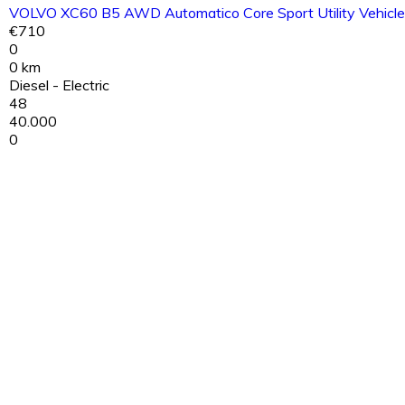
VOLVO XC60 B5 AWD Automatico Core Sport Utility Vehicle
€710
0
0 km
Diesel - Electric
48
40.000
0