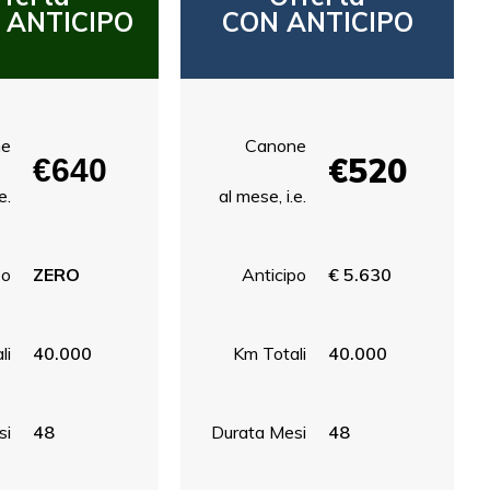
 ANTICIPO
CON ANTICIPO
ne
Canone
€520
€640
e.
al mese, i.e.
po
ZERO
Anticipo
€ 5.630
li
40.000
Km Totali
40.000
si
48
Durata Mesi
48