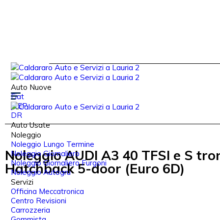
Auto Nuove
Fiat
JEEP
DR
Auto Usate
Noleggio
Noleggio Lungo Termine
Noleggio AUDI A3 40 TFSI e S tron
Noleggio Giornaliero
Noleggio Giornaliero Furgoni
Hatchback 5-door (Euro 6D)
Noleggio Autogru
Servizi
Officina Meccatronica
Centro Revisioni
Carrozzeria
Gommista