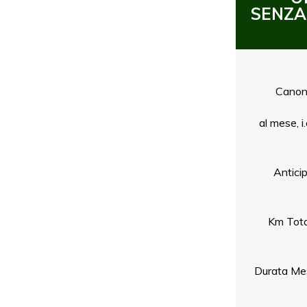
SENZA
Cano
al mese, i.
Antici
Km Tota
Durata Me