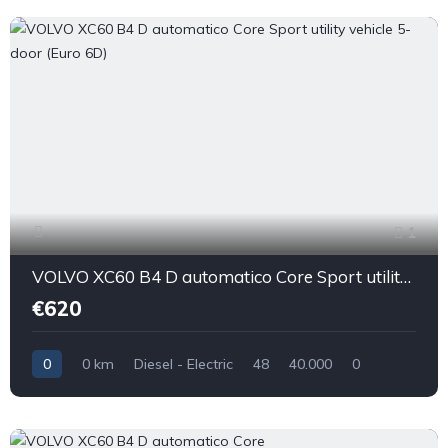
1
VOLVO XC60 B4 D automatico Core Sport utility vehicle 5-door (Euro 6D)
€620
0
0 km
Diesel - Electric
48
40.000
0