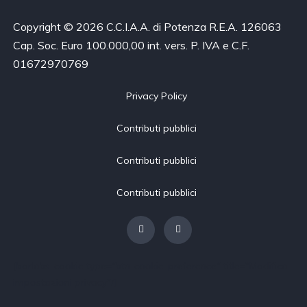
Copyright © 2026 C.C.I.A.A. di Potenza R.E.A. 126063
Cap. Soc. Euro 100.000,00 int. vers. P. IVA e C.F.
01672970769
Privacy Policy
Contributi pubblici
Contributi pubblici
Contributi pubblici
[borlabs-cookie type="btn-cookie-preference" title="Modifica
impostazioni privacy"/]