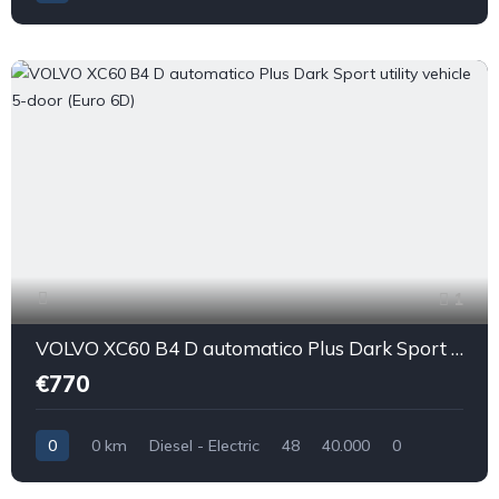
1
VOLVO XC60 B4 D automatico Plus Dark Sport utility vehicle 5-door (Euro 6D)
€770
0
0 km
Diesel - Electric
48
40.000
0