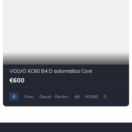
1
VOLVO XC60 B4 D automatico Core
€600
0
0 km
Diesel - Electric
48
40.000
0