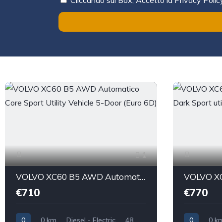
1
VOLVO XC60 B5 AWD Automatico Core Sport Utility Vehicle 5-Door (Euro 6D)
€710
€770
0
0 km
Diesel - Electric
48
0
0 k