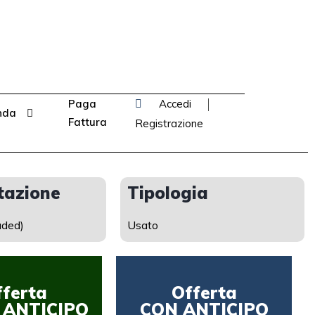
Paga
Accedi
nda
Fattura
Registrazione
tazione
Tipologia
aded)
Usato
fferta
Offerta
 ANTICIPO
CON ANTICIPO