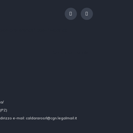
kie-preference" title="Modifica
Contributi pubblici
ca/
 (PZ)
ndirizzo e-mail: caldararosrl@cgn.legalmail.it