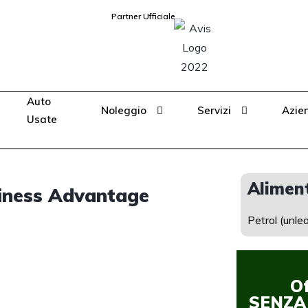
Partner Ufficiale
Auto
Noleggio
Servizi
Azie
Usate
Alimen
iness Advantage
Petrol (unle
O
SENZA