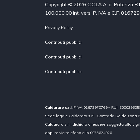
Copyright © 2026 C.C.I.A.A. di Potenza R
100.000,00 int. vers. P. IVA e C.F. 0167
Privacy Policy
Contributi pubblici
Contributi pubblici
Contributi pubblici
Caldararo s.r.l.
P.IVA 01672970769 – RUI: E000295058 co
Sede legale Caldararo s.r.l. Contrada Galdo zona P
Caldararo s.r.l. dichiara di essere soggetta alla vig
oppure via telefono allo 0973624026