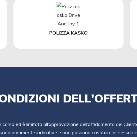
POLIZZA KASKO
ONDIZIONI DELL'OFFER
in corso ed è limitata all’approvazione dell’affidamento del Client
sono puramente indicative e non possono costituire in nessun ca