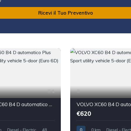
Ricevi il Tuo Preventivo
1
VOLVO XC60 B4 D automatico Plus Dark Sport utility vehicle 5-door (Euro 6D)
€620
m
Diesel - Electric
48
0
0 km
Diesel - Elect