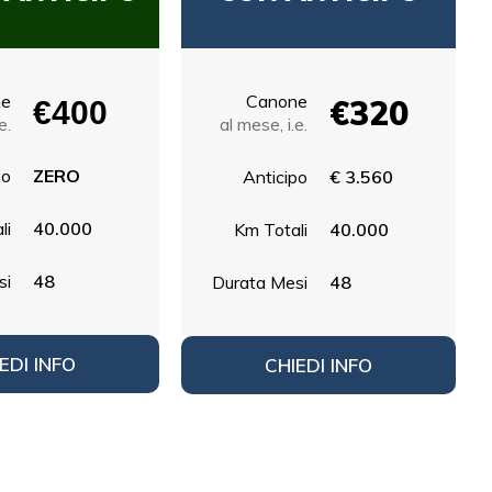
ne
Canone
€320
€400
e.
al mese, i.e.
po
ZERO
Anticipo
€ 3.560
li
40.000
Km Totali
40.000
si
48
Durata Mesi
48
EDI INFO
CHIEDI INFO