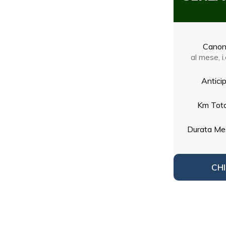
Cano
al mese, i.
Antici
Km Tota
Durata Me
CHI
1
/
1