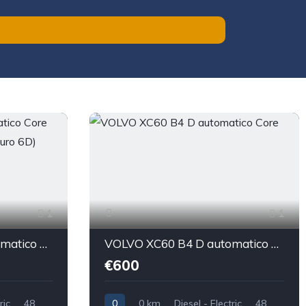
1
1
VOLVO XC60 B4 D automatico Core Sport utility vehicle 5-door (Euro 6D)
VOLVO XC60 B4 D automatico Core
€600
ric
48
0
0 km
Diesel - Electric
48