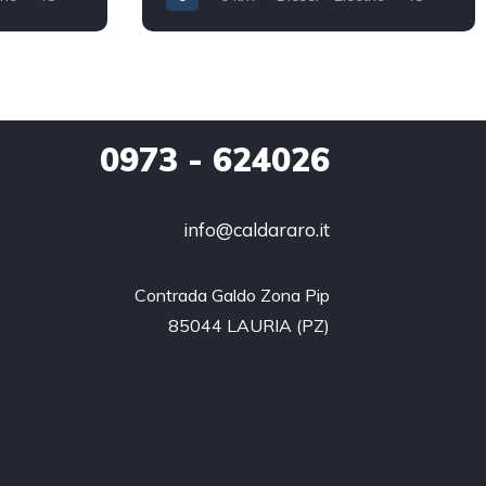
40.000
0
0973
- 624026
info@caldararo.it
Contrada Galdo Zona Pip

85044 LAURIA (PZ)