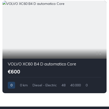
1
VOLVO XC60 B4 D automatico Core
€600
0
0 km
Diesel - Electric
48
40.000
0