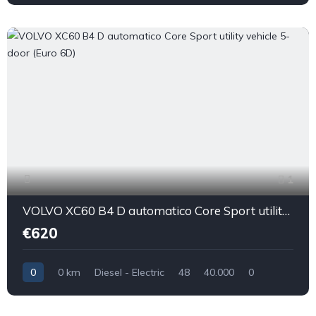
1
VOLVO XC60 B4 D automatico Core Sport utility vehicle 5-door (Euro 6D)
€620
0
0 km
Diesel - Electric
48
40.000
0