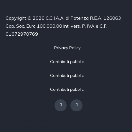
Copyright © 2026 C.C.I.A.A. di Potenza R.E.A. 126063
Cap. Soc. Euro 100.000,00 int. vers. P. IVA e C.F.
01672970769
Privacy Policy
Contributi pubblici
Contributi pubblici
Contributi pubblici
[borlabs-cookie type="btn-cookie-preference" title="Modifica
impostazioni privacy"/]