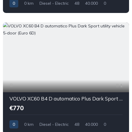
0
0 km
Diesel - Electric
48
40.000
0
1
VOLVO XC60 B4 D automatico Plus Dark Sport utility vehicle 5-door (Euro 6D)
€770
0
0 km
Diesel - Electric
48
40.000
0