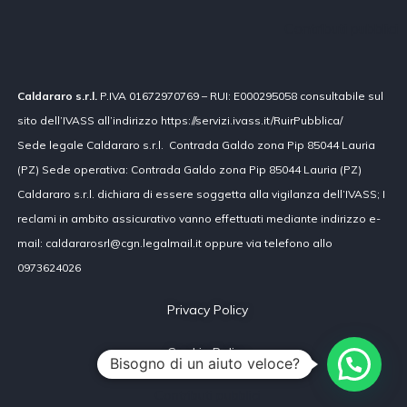
Contributi pubblici
Caldararo s.r.l.
P.IVA 01672970769 – RUI: E000295058 consultabile sul
sito dell’IVASS all’indirizzo https://servizi.ivass.it/RuirPubblica/
Sede legale Caldararo s.r.l. Contrada Galdo zona Pip 85044 Lauria
(PZ) Sede operativa: Contrada Galdo zona Pip 85044 Lauria (PZ)
Caldararo s.r.l. dichiara di essere soggetta alla vigilanza dell’IVASS; I
reclami in ambito assicurativo vanno effettuati mediante indirizzo e-
mail: caldararosrl@cgn.legalmail.it oppure via telefono allo
0973624026
Privacy Policy
Cookie Policy
Bisogno di un aiuto veloce?
Contributi pubblici