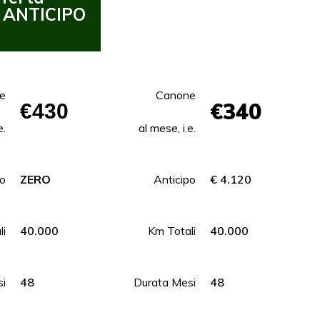
 ANTICIPO
CON ANTICIPO
e
Canone
€340
€430
e.
al mese, i.e.
po
ZERO
Anticipo
€ 4.120
li
40.000
Km Totali
40.000
i
48
Durata Mesi
48