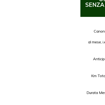
SENZA
Canon
al mese, i.
Antici
Km Tota
Durata Mes