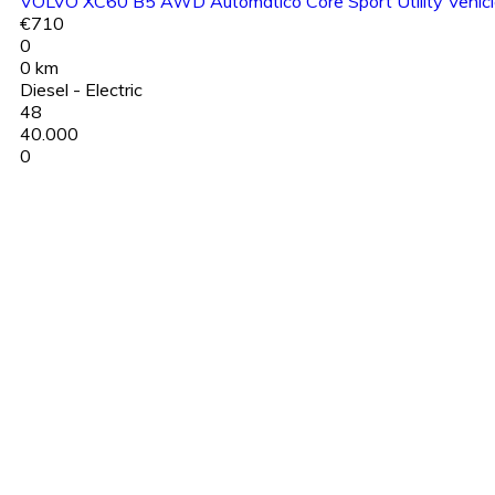
VOLVO XC60 B5 AWD Automatico Core Sport Utility Vehicl
€710
0
0 km
Diesel - Electric
48
40.000
0