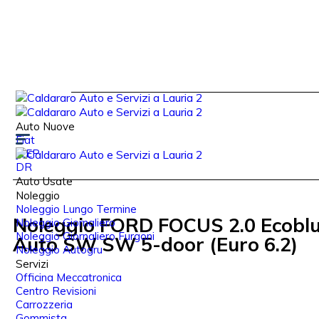
Auto Nuove
Fiat
JEEP
DR
Auto Usate
Noleggio
Noleggio Lungo Termine
Noleggio FORD FOCUS 2.0 Ecoblu
Noleggio Giornaliero
Noleggio Giornaliero Furgoni
Auto SW SW 5-door (Euro 6.2)
Noleggio Autogru
Servizi
Officina Meccatronica
Centro Revisioni
Carrozzeria
Gommista