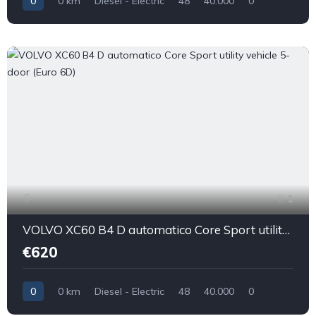
0
0 km
Diesel - Electric
48
40.000
0
1
VOLVO XC60 B4 D automatico Core Sport utility vehicle 5-door (Euro 6D)
€620
0
0 km
Diesel - Electric
48
40.000
0