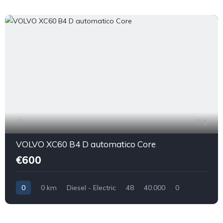
1
VOLVO XC60 B4 D automatico Core
€600
0
0 km
Diesel - Electric
48
40.000
0