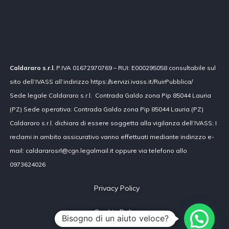
impostazioni privacy"/]
Contributi pubblici
Caldararo s.r.l.
P.IVA 01672970769 – RUI: E000295058 consultabile sul
sito dell’IVASS all’indirizzo https://servizi.ivass.it/RuirPubblica/
Sede legale Caldararo s.r.l. Contrada Galdo zona Pip 85044 Lauria
(PZ) Sede operativa: Contrada Galdo zona Pip 85044 Lauria (PZ)
Caldararo s.r.l. dichiara di essere soggetta alla vigilanza dell’IVASS; I
reclami in ambito assicurativo vanno effettuati mediante indirizzo e-
mail: caldararosrl@cgn.legalmail.it oppure via telefono allo
0973624026
Privacy Policy
Cookie Policy
Bisogno di un aiuto veloce?