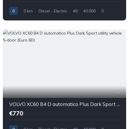
0
0 km
Diesel - Electric
48
40.000
0
1
VOLVO XC60 B4 D automatico Plus Dark Sport utility vehicle 5-door (Euro 6D)
€770