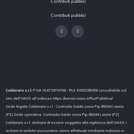
Contributi pubblici
Contributi pubblici
[borlabs-cookie type="btn-cookie-preference" title="Modifica
impostazioni privacy"/]
Contributi pubblici
Caldararo s.r.l.
P.IVA 01672970769 – RUI: E000295058 consultabile sul
sito dell’IVASS all’indirizzo https://servizi.ivass.it/RuirPubblica/
Sede legale Caldararo s.r.l. Contrada Galdo zona Pip 85044 Lauria
(PZ) Sede operativa: Contrada Galdo zona Pip 85044 Lauria (PZ)
Caldararo s.r.l. dichiara di essere soggetta alla vigilanza dell’IVASS; I
reclami in ambito assicurativo vanno effettuati mediante indirizzo e-