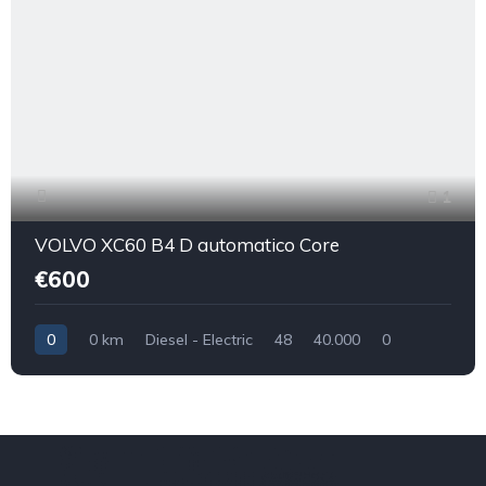
1
VOLVO XC60 B4 D automatico Core
€600
0
0 km
Diesel - Electric
48
40.000
0