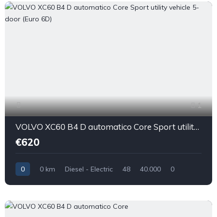
1
VOLVO XC60 B4 D automatico Core Sport utility vehicle 5-door (Euro 6D)
€620
0
0 km
Diesel - Electric
48
40.000
0