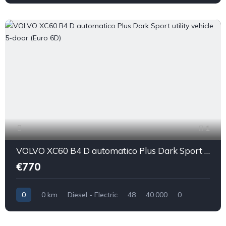
1
VOLVO XC60 B4 D automatico Plus Dark Sport utility vehicle 5-door (Euro 6D)
€770
0
0 km
Diesel - Electric
48
40.000
0