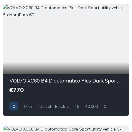
1
VOLVO XC60 B4 D automatico Plus Dark Sport utility vehicle 5-door (Euro 6D)
€770
0
0 km
Diesel - Electric
48
40.000
0