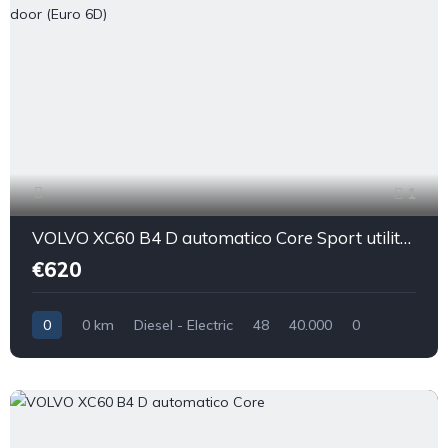
1
VOLVO XC60 B4 D automatico Core Sport utility vehicle 5-door (Euro 6D)
€620
0
0 km
Diesel - Electric
48
40.000
0