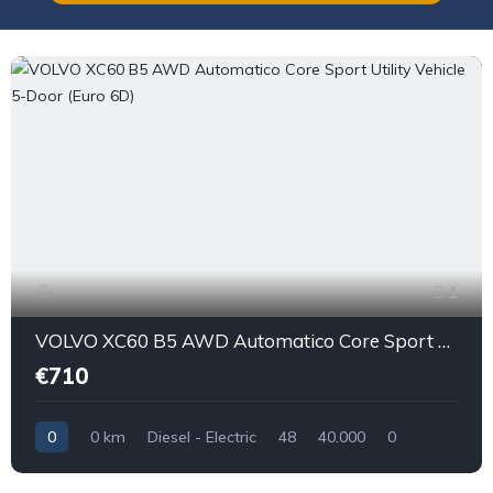
1
VOLVO XC60 B5 AWD Automatico Core Sport Utility Vehicle 5-Door (Euro 6D)
€710
0
0 km
Diesel - Electric
48
40.000
0