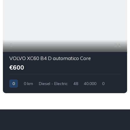
1
VOLVO XC60 B4 D automatico Core
€600
0
0 km
Diesel - Electric
48
40.000
0