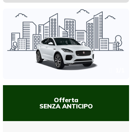
1
/
1
Offerta
SENZA ANTICIPO