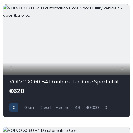
1
VOLVO XC60 B4 D automatico Core Sport utility vehicle 5-door (Euro 6D)
€620
0
0 km
Diesel - Electric
48
40.000
0