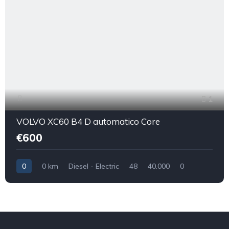
1
VOLVO XC60 B4 D automatico Core
€600
0
0 km
Diesel - Electric
48
40.000
0