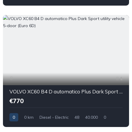
1
VOLVO XC60 B4 D automatico Plus Dark Sport utility vehicle 5-door (Euro 6D)
€770
0
0 km
Diesel - Electric
48
40.000
0