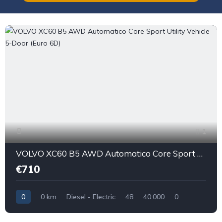
1
VOLVO XC60 B5 AWD Automatico Core Sport Utility Vehicle 5-Door (Euro 6D)
€710
0
0 km
Diesel - Electric
48
40.000
0