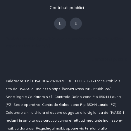
Contributi pubblici
[borlabs-cookie type="btn-cookie-preference" title="Modifica
impostazioni privacy"/]
Contributi pubblici
Caldararo s.r.l.
P.IVA 01672970769 – RUI: E000295058 consultabile sul
sito dell’IVASS all’indirizzo https://servizi.ivass.it/RuirPubblica/
Sede legale Caldararo s.r.l. Contrada Galdo zona Pip 85044 Lauria
(PZ) Sede operativa: Contrada Galdo zona Pip 85044 Lauria (PZ)
Caldararo s.r.l. dichiara di essere soggetta alla vigilanza dell’IVASS; I
reclami in ambito assicurativo vanno effettuati mediante indirizzo e-
mail: caldararosrl@cgn.legalmail.it oppure via telefono allo