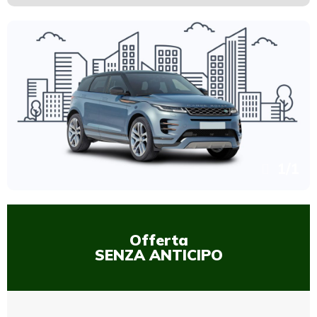
1
/
1
Offerta
SENZA ANTICIPO