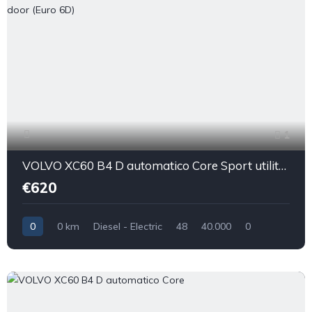
1
VOLVO XC60 B4 D automatico Core Sport utility vehicle 5-door (Euro 6D)
€620
0
0 km
Diesel - Electric
48
40.000
0