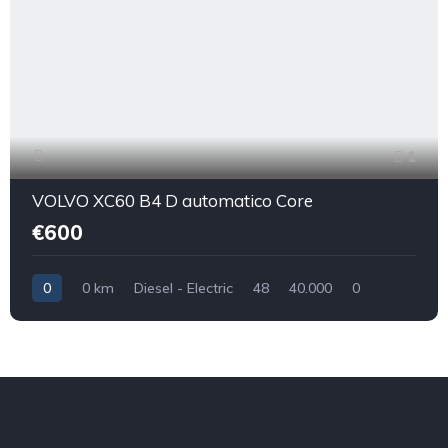
1
VOLVO XC60 B4 D automatico Core
€600
0
0 km
Diesel - Electric
48
40.000
0