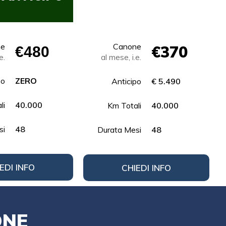
ne
Canone
€370
€480
e.
al mese, i.e.
po
ZERO
Anticipo
€ 5.490
li
40.000
Km Totali
40.000
si
48
Durata Mesi
48
EDI INFO
CHIEDI INFO
ONE