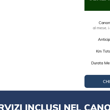
Cano
al mese, i.
Antici
Km Tota
Durata Me
CHI
RVIZI INCLUSI NEL CAN