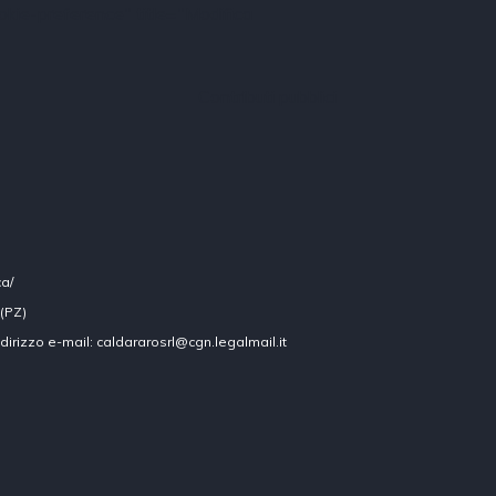
kie-preference" title="Modifica
Contributi pubblici
ca/
 (PZ)
ndirizzo e-mail: caldararosrl@cgn.legalmail.it