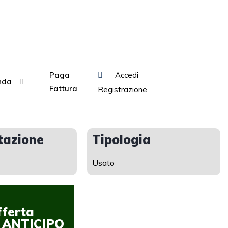
Paga
Accedi
nda
Fattura
Registrazione
tazione
Tipologia
Usato
fferta
Offerta
 ANTICIPO
CON ANTICIPO