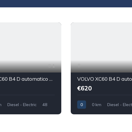
1
VOLVO XC60 B4 D automatico Plus Dark Sport utility vehicle 5-door (Euro 6D)
€620
m
Diesel - Electric
48
0
0 km
Diesel - Elect
40.000
0