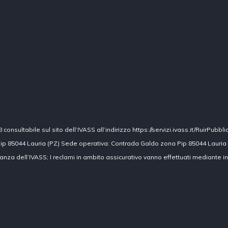
[borlabs-cookie type="btn-coo
impostazioni privacy"/]
nsultabile sul sito dell’IVASS all’indirizzo https://servizi.ivass.it/RuirPubbli
ip 85044 Lauria (PZ) Sede operativa: Contrada Galdo zona Pip 85044 Lauria
ilanza dell’IVASS; I reclami in ambito assicurativo vanno effettuati mediante i