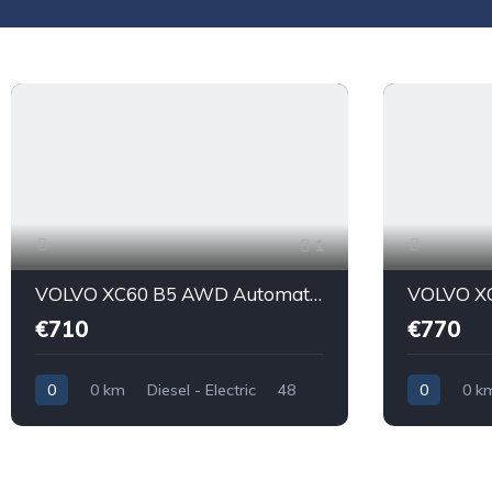
1
VOLVO XC60 B5 AWD Automatico Core Sport Utility Vehicle 5-Door (Euro 6D)
€710
€770
0
0 km
Diesel - Electric
48
0
0 k
40.000
0
40.000
0