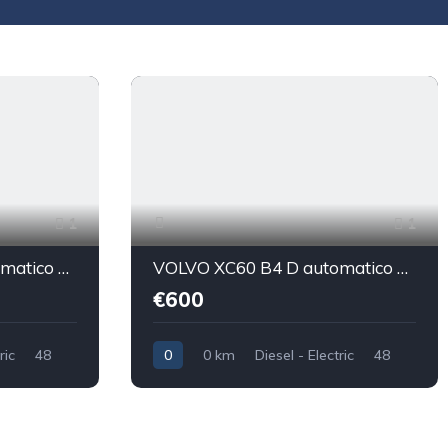
1
1
VOLVO XC60 B4 D automatico Core Sport utility vehicle 5-door (Euro 6D)
VOLVO XC60 B4 D automatico Core
€600
ric
48
0
0 km
Diesel - Electric
48
40.000
0