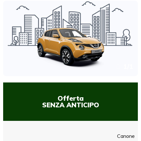
1
/
1
Offerta
SENZA ANTICIPO
Canone