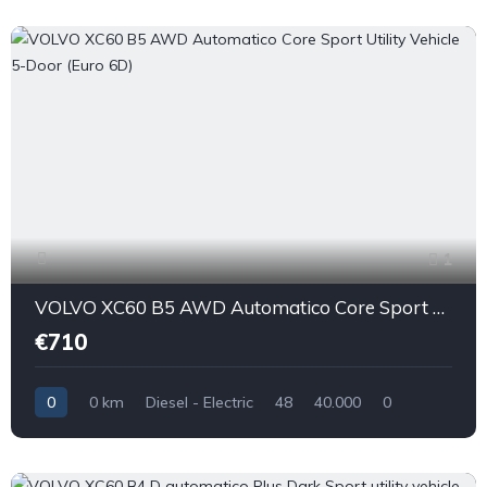
1
VOLVO XC60 B5 AWD Automatico Core Sport Utility Vehicle 5-Door (Euro 6D)
€710
0
0 km
Diesel - Electric
48
40.000
0