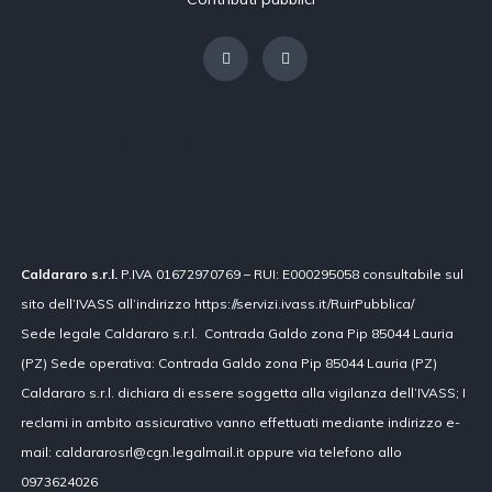
[borlabs-cookie type="btn-cookie-preference" title="Modifica
impostazioni privacy"/]
Contributi pubblici
Caldararo s.r.l.
P.IVA 01672970769 – RUI: E000295058 consultabile sul
sito dell’IVASS all’indirizzo https://servizi.ivass.it/RuirPubblica/
Sede legale Caldararo s.r.l. Contrada Galdo zona Pip 85044 Lauria
(PZ) Sede operativa: Contrada Galdo zona Pip 85044 Lauria (PZ)
Caldararo s.r.l. dichiara di essere soggetta alla vigilanza dell’IVASS; I
reclami in ambito assicurativo vanno effettuati mediante indirizzo e-
mail: caldararosrl@cgn.legalmail.it oppure via telefono allo
0973624026