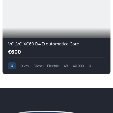
1
VOLVO XC60 B4 D automatico Core
€600
0
0 km
Diesel - Electric
48
40.000
0