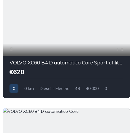
1
VOLVO XC60 B4 D automatico Core Sport utility vehicle 5-door (Euro 6D)
€620
0
0 km
Diesel - Electric
48
40.000
0