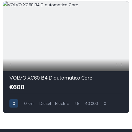
1
VOLVO XC60 B4 D automatico Core
€600
0
0 km
Diesel - Electric
48
40.000
0