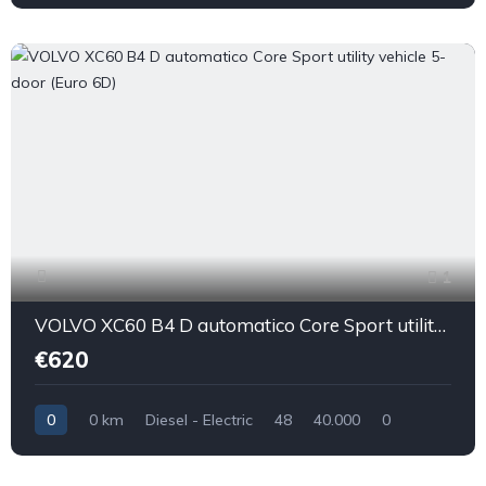
1
VOLVO XC60 B4 D automatico Core Sport utility vehicle 5-door (Euro 6D)
€620
0
0 km
Diesel - Electric
48
40.000
0