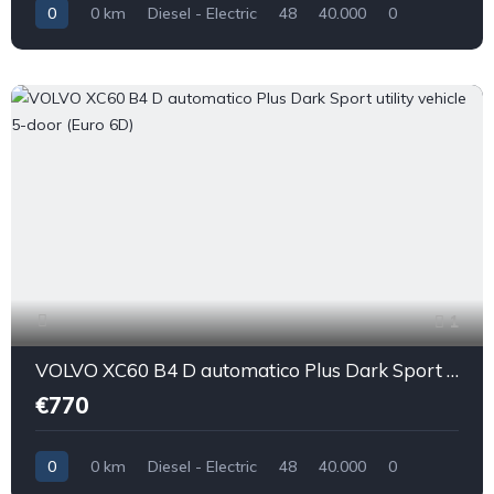
0
0 km
Diesel - Electric
48
40.000
0
1
VOLVO XC60 B4 D automatico Plus Dark Sport utility vehicle 5-door (Euro 6D)
€770
0
0 km
Diesel - Electric
48
40.000
0