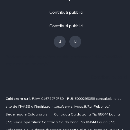
Contributi pubblici
Contributi pubblici
[borlabs-cookie type="btn-cookie-preference" title="Modifica
impostazioni privacy"/]
Contributi pubblici
Caldararo s.r.l.
P.IVA 01672970769 – RUI: E000295058 consultabile sul
sito dell’IVASS all’indirizzo https://servizi.ivass.it/RuirPubblica/
Sede legale Caldararo s.r.l. Contrada Galdo zona Pip 85044 Lauria
(PZ) Sede operativa: Contrada Galdo zona Pip 85044 Lauria (PZ)
Caldararo s.r.l. dichiara di essere soggetta alla vigilanza dell’IVASS; I