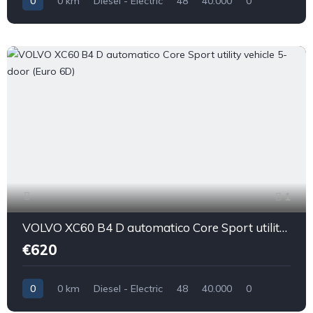
0
0 km
Diesel - Electric
48
40.000
0
1
VOLVO XC60 B4 D automatico Core Sport utility vehicle 5-door (Euro 6D)
€620
0
0 km
Diesel - Electric
48
40.000
0