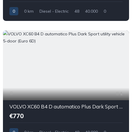
0
0 km
Diesel - Electric
48
40.000
0
1
VOLVO XC60 B4 D automatico Plus Dark Sport utility vehicle 5-door (Euro 6D)
€770