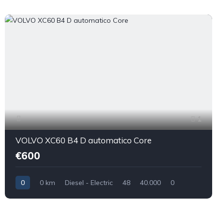
1
VOLVO XC60 B4 D automatico Core
€600
0
0 km
Diesel - Electric
48
40.000
0