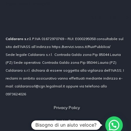
impostazioni privacy"/]
Contributi pubblici
Caldararo s.r.l.
P.IVA 01672970769 – RUI: E000295058 consultabile sul
sito dell’IVASS all’indirizzo https://servizi.ivass.it/RuirPubblica/
Sede legale Caldararo s.r.l. Contrada Galdo zona Pip 85044 Lauria
(PZ) Sede operativa: Contrada Galdo zona Pip 85044 Lauria (PZ)
Caldararo s.r.l. dichiara di essere soggetta alla vigilanza dell’IVASS; I
reclami in ambito assicurativo vanno effettuati mediante indirizzo e-
mail: caldararosrl@cgn.legalmail.it oppure via telefono allo
0973624026
Privacy Policy
Cookie Policy
Bisogno di un aiuto veloce?