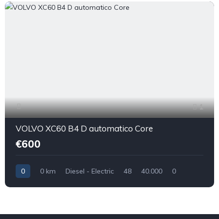
1
VOLVO XC60 B4 D automatico Core
€600
0
0 km
Diesel - Electric
48
40.000
0