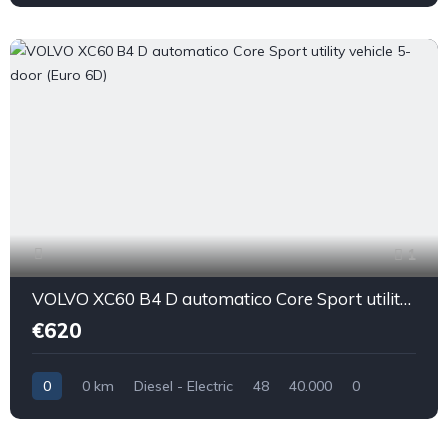
1
VOLVO XC60 B4 D automatico Core Sport utility vehicle 5-door (Euro 6D)
€620
0
0 km
Diesel - Electric
48
40.000
0