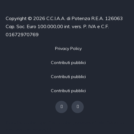
Copyright © 2026 C.C.I.A.A. di Potenza R.E.A. 126063
Cap. Soc. Euro 100.000,00 int. vers. P. IVA e C.F.
01672970769
Privacy Policy
Contributi pubblici
Contributi pubblici
Contributi pubblici
[borlabs-cookie type="btn-cookie-preference" title="Modifica
impostazioni privacy"/]