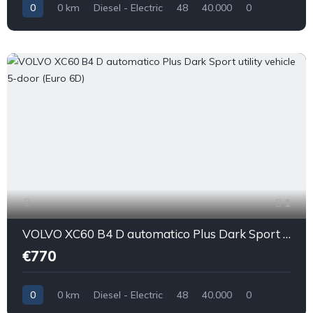
0
0 km
Diesel - Electric
48
40.000
0
1
VOLVO XC60 B4 D automatico Plus Dark Sport utility vehicle 5-door (Euro 6D)
€770
0
0 km
Diesel - Electric
48
40.000
0