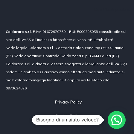
Contributi pubblici
Caldararo s.r.l.
P.IVA 01672970769 – RUI: E000295058 consultabile sul
sito dell’IVASS all’indirizzo https://servizi.ivass.it/RuirPubblica/
Sede legale Caldararo s.r.l. Contrada Galdo zona Pip 85044 Lauria
(PZ) Sede operativa: Contrada Galdo zona Pip 85044 Lauria (PZ)
Caldararo s.r.l. dichiara di essere soggetta alla vigilanza dell’IVASS; I
reclami in ambito assicurativo vanno effettuati mediante indirizzo e-
mail: caldararosrl@cgn.legalmail.it oppure via telefono allo
0973624026
Privacy Policy
Cookie Policy
Bisogno di un aiuto veloce?
Contributi pubblici