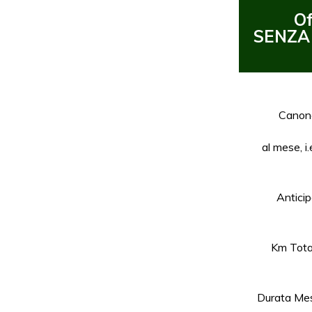
Of
SENZA
Canon
al mese, i.
Antici
Km Tota
Durata Mes