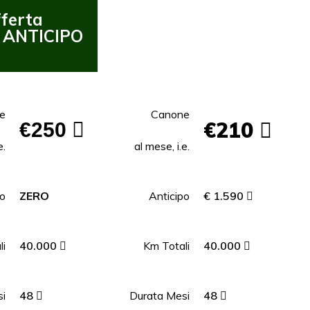
ferta
Offerta
 ANTICIPO
CON ANTICIPO
e
Canone
€210
€250
e.
al mese, i.e.
po
ZERO
Anticipo
€ 1.590
li
40.000
Km Totali
40.000
i
48
Durata Mesi
48