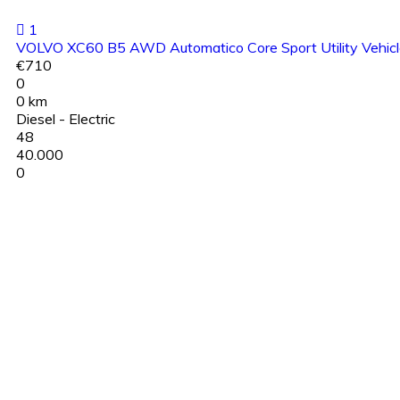
1
VOLVO XC60 B5 AWD Automatico Core Sport Utility Vehicl
€710
0
0 km
Diesel - Electric
48
40.000
0