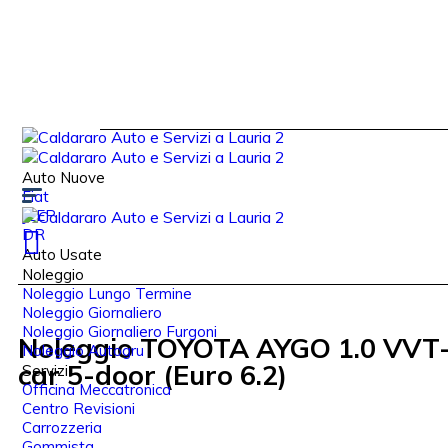
Auto Nuove
Fiat
JEEP
DR
Auto Usate
Noleggio
Noleggio Lungo Termine
Noleggio Giornaliero
Noleggio Giornaliero Furgoni
Noleggio TOYOTA AYGO 1.0 VVT-
Noleggio Autogru
car 5-door (Euro 6.2)
Servizi
Officina Meccatronica
Centro Revisioni
Carrozzeria
Gommista