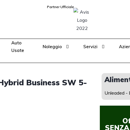
Partner Ufficiale
Auto
Noleggio
Servizi
Azie
Usate
Alimen
ybrid Business SW 5-
Unleaded - E
O
SENZA