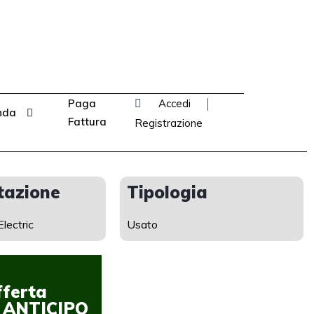
Paga
Accedi
nda
Fattura
Registrazione
tazione
Tipologia
lectric
Usato
fferta
Offerta
 ANTICIPO
CON ANTICIPO