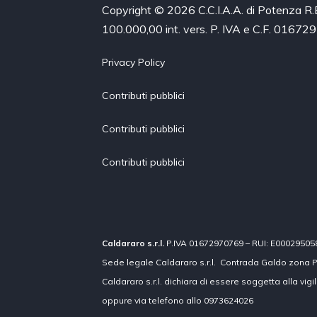
Copyright © 2026 C.C.I.A.A. di Potenza R
100.000,00 int. vers. P. IVA e C.F. 0167
Privacy Policy
Contributi pubblici
Contributi pubblici
Contributi pubblici
Caldararo s.r.l.
P.IVA 01672970769 – RUI: E000295058 co
Sede legale Caldararo s.r.l. Contrada Galdo zona P
Caldararo s.r.l. dichiara di essere soggetta alla vig
oppure via telefono allo 0973624026