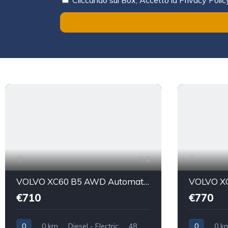
1
VOLVO XC60 B5 AWD Automatico Core Sport Utility Vehicle 5-Door (Euro 6D)
€710
€770
0
0 km
Diesel - Electric
48
0
0 k