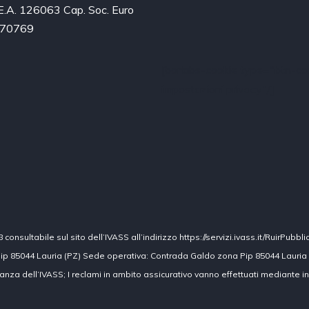
.E.A. 126063 Cap. Soc. Euro
2970769
[borlabs-cookie type="btn-coo
impostazioni privacy"/]
nsultabile sul sito dell’IVASS all’indirizzo https://servizi.ivass.it/RuirPubbli
ip 85044 Lauria (PZ) Sede operativa: Contrada Galdo zona Pip 85044 Lauria
ilanza dell’IVASS; I reclami in ambito assicurativo vanno effettuati mediante i