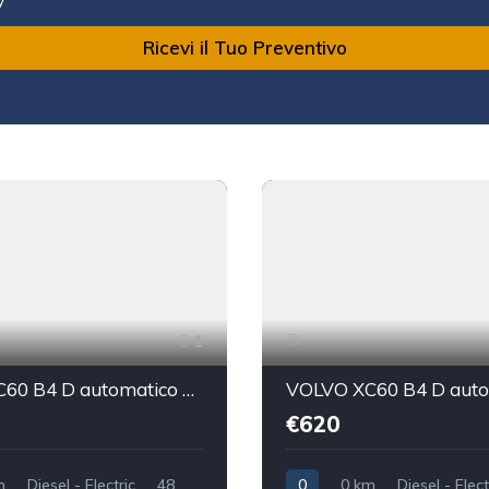
Ricevi il Tuo Preventivo
1
VOLVO XC60 B4 D automatico Plus Dark Sport utility vehicle 5-door (Euro 6D)
€620
m
Diesel - Electric
48
0
0 km
Diesel - Elect