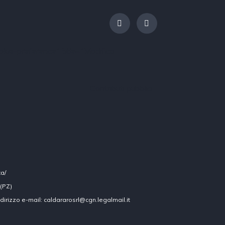
kie-preference" title="Modifica
Contributi pubblici
ca/
 (PZ)
ndirizzo e-mail: caldararosrl@cgn.legalmail.it