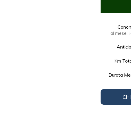
Cano
al mese, i.
Antici
Km Tota
Durata Me
CHI