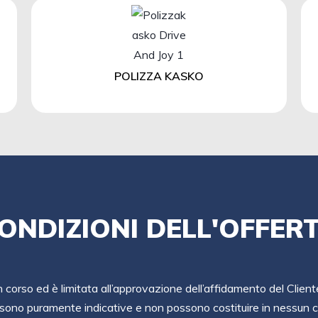
POLIZZA KASKO
ONDIZIONI DELL'OFFER
in corso ed è limitata all’approvazione dell’affidamento del Client
sono puramente indicative e non possono costituire in nessun ca