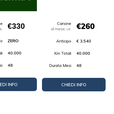
ne
Canone
€260
€330
e.
al mese, i.e.
po
ZERO
Anticipo
€ 3.540
li
40.000
Km Totali
40.000
si
48
Durata Mesi
48
EDI INFO
CHIEDI INFO