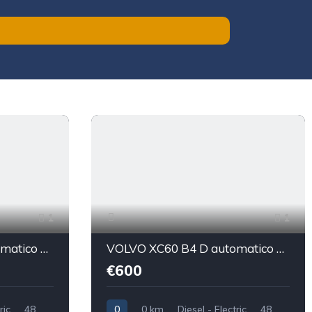
1
1
VOLVO XC60 B4 D automatico Core Sport utility vehicle 5-door (Euro 6D)
VOLVO XC60 B4 D automatico Core
€600
ric
48
0
0 km
Diesel - Electric
48