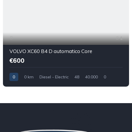
1
VOLVO XC60 B4 D automatico Core
€600
0
0 km
Diesel - Electric
48
40.000
0