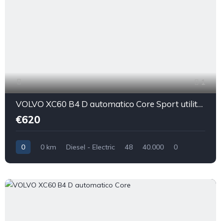
1
VOLVO XC60 B4 D automatico Core Sport utility vehicle 5-door (Euro 6D)
€620
0
0 km
Diesel - Electric
48
40.000
0