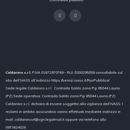
[borlabs-cookie type="btn-cookie-preference" title="Modifica
impostazioni privacy"/]
Contributi pubblici
Caldararo s.r.l.
P.IVA 01672970769 – RUI: E000295058 consultabile sul
sito dell’IVASS all’indirizzo https://servizi.ivass.it/RuirPubblica/
Sede legale Caldararo s.r.l. Contrada Galdo zona Pip 85044 Lauria
(PZ) Sede operativa: Contrada Galdo zona Pip 85044 Lauria (PZ)
Caldararo s.r.l. dichiara di essere soggetta alla vigilanza dell’IVASS; I
reclami in ambito assicurativo vanno effettuati mediante indirizzo e-
mail: caldararosrl@cgn.legalmail.it oppure via telefono allo
0973624026