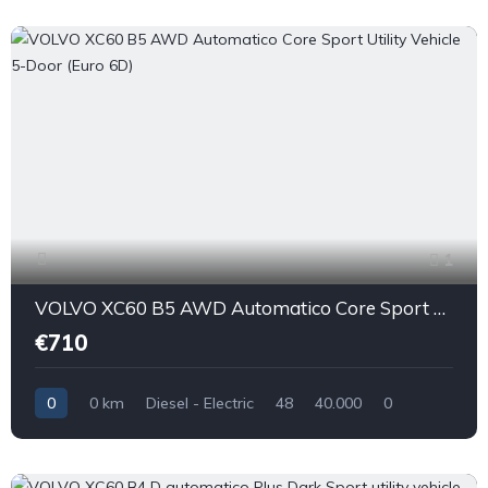
1
VOLVO XC60 B5 AWD Automatico Core Sport Utility Vehicle 5-Door (Euro 6D)
€710
0
0 km
Diesel - Electric
48
40.000
0