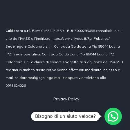
Contributi pubblici
Caldararo s.r.l.
P.IVA 01672970769 – RUI: E000295058 consultabile sul
sito dell’IVASS all’indirizzo https://servizi.ivass.it/RuirPubblica/
Sede legale Caldararo s.r.l. Contrada Galdo zona Pip 85044 Lauria
(PZ) Sede operativa: Contrada Galdo zona Pip 85044 Lauria (PZ)
Caldararo s.r.l. dichiara di essere soggetta alla vigilanza dell’IVASS; I
reclami in ambito assicurativo vanno effettuati mediante indirizzo e-
mail: caldararosrl@cgn.legalmail.it oppure via telefono allo
0973624026
Privacy Policy
Cookie Policy
Bisogno di un aiuto veloce?
Contributi pubblici