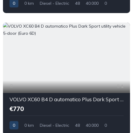
0
0 km
Diesel - Electric
48
40.000
0
1
VOLVO XC60 B4 D automatico Plus Dark Sport utility vehicle 5-door (Euro 6D)
€770
0
0 km
Diesel - Electric
48
40.000
0