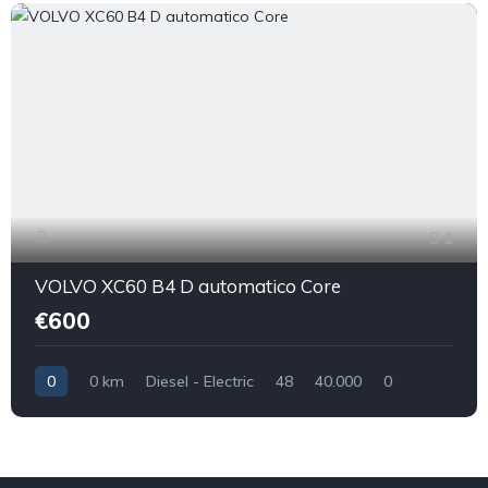
1
VOLVO XC60 B4 D automatico Core
€600
0
0 km
Diesel - Electric
48
40.000
0