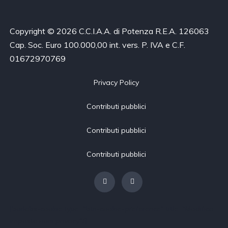
Copyright © 2026 C.C.I.A.A. di Potenza R.E.A. 126063
Cap. Soc. Euro 100.000,00 int. vers. P. IVA e C.F.
01672970769
Privacy Policy
Contributi pubblici
Contributi pubblici
Contributi pubblici
[borlabs-cookie type="btn-cookie-preference" title="Modifica
impostazioni privacy"/]