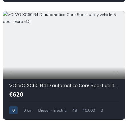
1
VOLVO XC60 B4 D automatico Core Sport utility vehicle 5-door (Euro 6D)
€620
0
0 km
Diesel - Electric
48
40.000
0