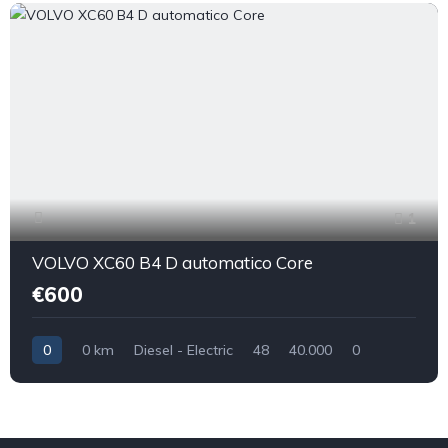
1
VOLVO XC60 B4 D automatico Core
€600
0
0 km
Diesel - Electric
48
40.000
0