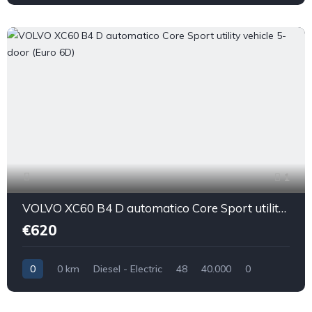
1
VOLVO XC60 B4 D automatico Core Sport utility vehicle 5-door (Euro 6D)
€620
0
0 km
Diesel - Electric
48
40.000
0