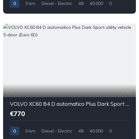
0
0 km
Diesel - Electric
48
40.000
0
1
VOLVO XC60 B4 D automatico Plus Dark Sport utility vehicle 5-door (Euro 6D)
€770
0
0 km
Diesel - Electric
48
40.000
0