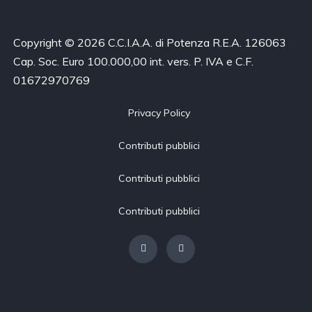
Copyright © 2026 C.C.I.A.A. di Potenza R.E.A. 126063
Cap. Soc. Euro 100.000,00 int. vers. P. IVA e C.F.
01672970769
Privacy Policy
Contributi pubblici
Contributi pubblici
Contributi pubblici
[borlabs-cookie type="btn-cookie-preference" title="Modifica
impostazioni privacy"/]