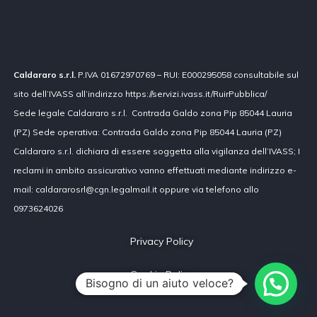
Contributi pubblici
Caldararo s.r.l.
P.IVA 01672970769 – RUI: E000295058 consultabile sul
sito dell’IVASS all’indirizzo https://servizi.ivass.it/RuirPubblica/
Sede legale Caldararo s.r.l. Contrada Galdo zona Pip 85044 Lauria
(PZ) Sede operativa: Contrada Galdo zona Pip 85044 Lauria (PZ)
Caldararo s.r.l. dichiara di essere soggetta alla vigilanza dell’IVASS; I
reclami in ambito assicurativo vanno effettuati mediante indirizzo e-
mail: caldararosrl@cgn.legalmail.it oppure via telefono allo
0973624026
Privacy Policy
Cookie Policy
Bisogno di un aiuto veloce?
Contributi pubblici