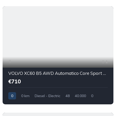
1
VOLVO XC60 B5 AWD Automatico Core Sport Utility Vehicle 5-Door (Euro 6D)
€710
0
0 km
Diesel - Electric
48
40.000
0