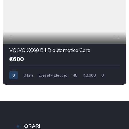
1
VOLVO XC60 B4 D automatico Core
€600
0
0 km
Diesel - Electric
48
40.000
0
ORARI