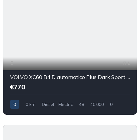
1
VOLVO XC60 B4 D automatico Plus Dark Sport utility vehicle 5-door (Euro 6D)
€770
0
0 km
Diesel - Electric
48
40.000
0