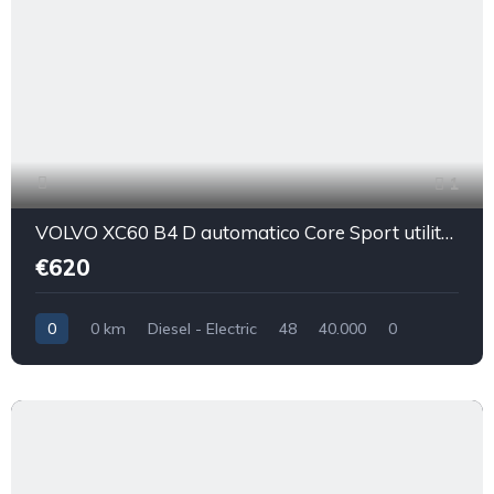
1
VOLVO XC60 B4 D automatico Core Sport utility vehicle 5-door (Euro 6D)
€620
0
0 km
Diesel - Electric
48
40.000
0