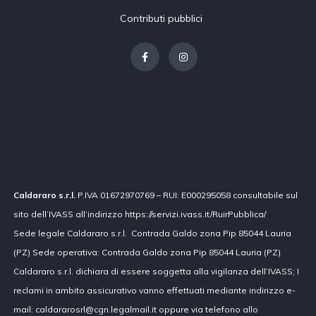
Contributi pubblici
[borlabs-cookie type="btn-cookie-preference" title="Modifica
impostazioni privacy"/]
Contributi pubblici
Caldararo s.r.l.
P.IVA 01672970769 – RUI: E000295058 consultabile sul
sito dell’IVASS all’indirizzo https://servizi.ivass.it/RuirPubblica/
Sede legale Caldararo s.r.l. Contrada Galdo zona Pip 85044 Lauria
(PZ) Sede operativa: Contrada Galdo zona Pip 85044 Lauria (PZ)
Caldararo s.r.l. dichiara di essere soggetta alla vigilanza dell’IVASS; I
reclami in ambito assicurativo vanno effettuati mediante indirizzo e-
mail: caldararosrl@cgn.legalmail.it oppure via telefono allo