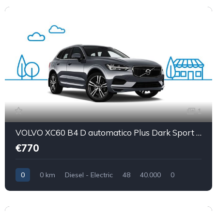
1
VOLVO XC60 B4 D automatico Plus Dark Sport utility vehicle 5-door (Euro 6D)
€770
0
0 km
Diesel - Electric
48
40.000
0