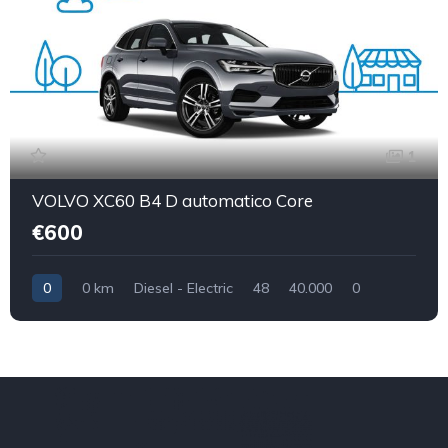
1
VOLVO XC60 B4 D automatico Core
€600
0
0 km
Diesel - Electric
48
40.000
0