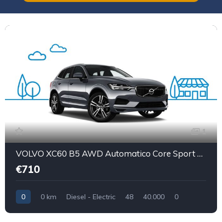
1
VOLVO XC60 B5 AWD Automatico Core Sport Utility Vehicle 5-Door (Euro 6D)
€710
0
0 km
Diesel - Electric
48
40.000
0