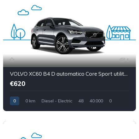
1
VOLVO XC60 B4 D automatico Core Sport utility vehicle 5-door (Euro 6D)
€620
0
0 km
Diesel - Electric
48
40.000
0