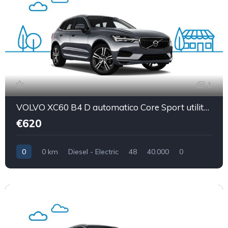
1
VOLVO XC60 B4 D automatico Core Sport utility vehicle 5-door (Euro 6D)
€620
0
0 km
Diesel - Electric
48
40.000
0