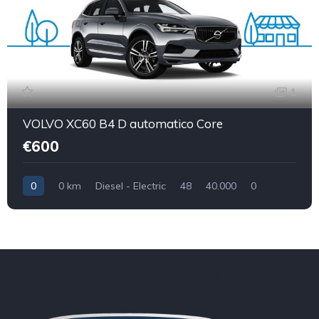
1
VOLVO XC60 B4 D automatico Core
€600
0
0 km
Diesel - Electric
48
40.000
0