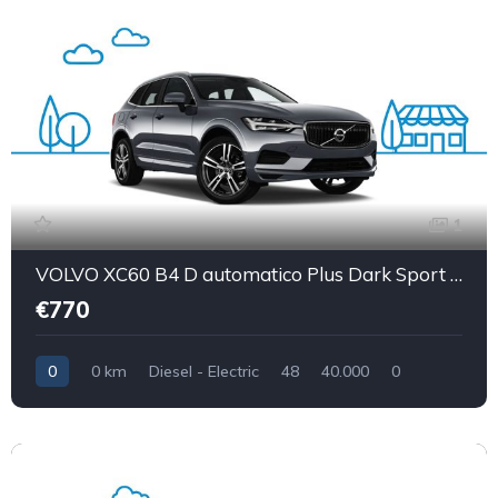
1
VOLVO XC60 B4 D automatico Plus Dark Sport utility vehicle 5-door (Euro 6D)
€770
0
0 km
Diesel - Electric
48
40.000
0