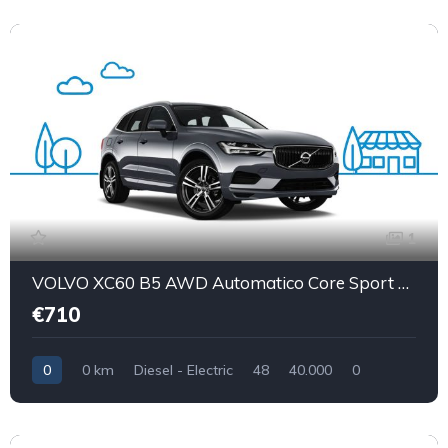
1
VOLVO XC60 B5 AWD Automatico Core Sport Utility Vehicle 5-Door (Euro 6D)
€710
0
0 km
Diesel - Electric
48
40.000
0