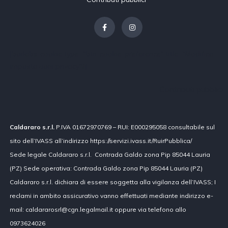
[borlabs-cookie type="btn-cookie-preference" title="Modifica
impostazioni privacy"/]
Contributi pubblici
Caldararo s.r.l.
P.IVA 01672970769 – RUI: E000295058 consultabile sul
sito dell’IVASS all’indirizzo https://servizi.ivass.it/RuirPubblica/
Sede legale Caldararo s.r.l. Contrada Galdo zona Pip 85044 Lauria
(PZ) Sede operativa: Contrada Galdo zona Pip 85044 Lauria (PZ)
Caldararo s.r.l. dichiara di essere soggetta alla vigilanza dell’IVASS; I
reclami in ambito assicurativo vanno effettuati mediante indirizzo e-
mail: caldararosrl@cgn.legalmail.it oppure via telefono allo
0973624026