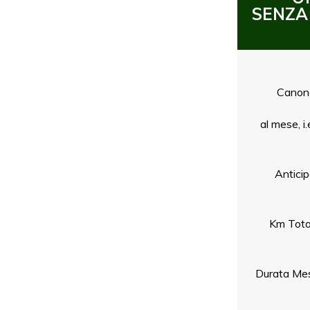
SENZA
Canon
al mese, i.
Antici
Km Tota
Durata Mes