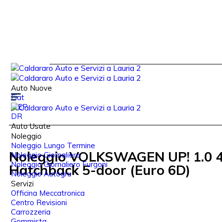
Auto Nuove
Fiat
JEEP
DR
Auto Usate
Noleggio
Noleggio Lungo Termine
Noleggio VOLKSWAGEN UP! 1.0 
Noleggio Giornaliero
Noleggio Giornaliero Furgoni
Hatchback 5-door (Euro 6D)
Noleggio Autogru
Servizi
Officina Meccatronica
Centro Revisioni
Carrozzeria
Gommista