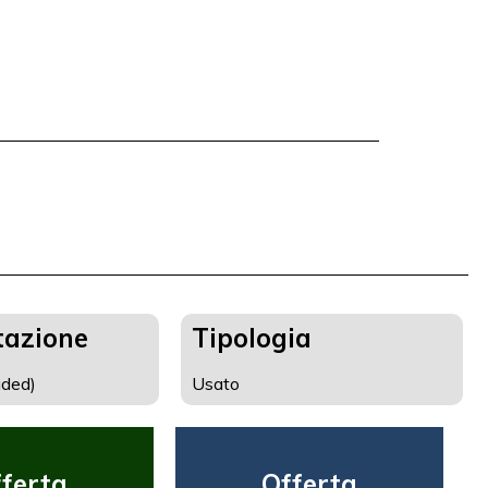
tazione
Tipologia
aded)
Usato
ferta
Offerta