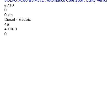
VOLVO XC60 B5 AWD Automatico Core Sport Utility Vehicl
€710
0
0 km
Diesel - Electric
48
40.000
0