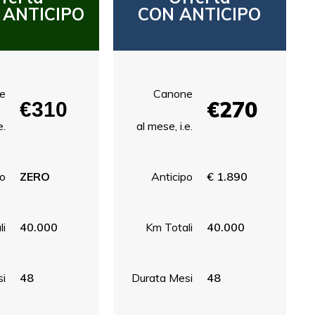
 ANTICIPO
CON ANTICIPO
e
Canone
€270
€310
e.
al mese, i.e.
po
ZERO
Anticipo
€ 1.890
li
40.000
Km Totali
40.000
i
48
Durata Mesi
48