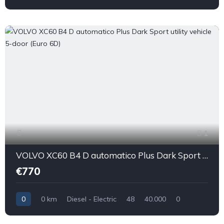
1
VOLVO XC60 B4 D automatico Plus Dark Sport utility vehicle 5-door (Euro 6D)
€770
0
0 km
Diesel - Electric
48
40.000
0