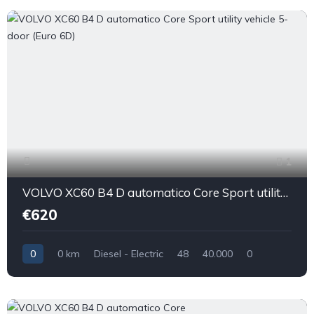
1
VOLVO XC60 B4 D automatico Core Sport utility vehicle 5-door (Euro 6D)
€620
0
0 km
Diesel - Electric
48
40.000
0