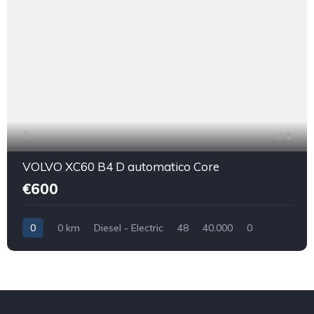
1
VOLVO XC60 B4 D automatico Core
€600
0
0 km
Diesel - Electric
48
40.000
0