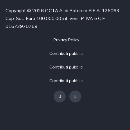
Copyright © 2026 C.C.I.A.A. di Potenza R.E.A. 126063
Cap. Soc. Euro 100.000,00 int. vers. P. IVA e C.F.
01672970769
Privacy Policy
Contributi pubblici
Contributi pubblici
Contributi pubblici
[borlabs-cookie type="btn-cookie-preference" title="Modifica
impostazioni privacy"/]